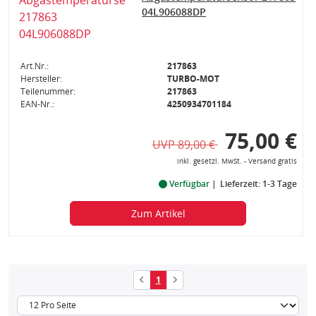
04L906088DP
Art.Nr.:
217863
Hersteller:
TURBO-MOT
Teilenummer:
217863
EAN-Nr.:
4250934701184
75,00 €
UVP 89,00 €
inkl. gesetzl. MwSt. - Versand gratis
Verfügbar
Lieferzeit: 1-3 Tage
Zum Artikel
1