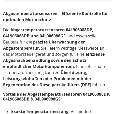
Abgastemperatursensoren – Effiziente Kontrolle für
optimalen Motorschutz
Die
Abgastemperatursensoren 04L906088DP,
04L906088DB und 04L906088GS
sind essenzielle
Bauteile für die
präzise Überwachung der
Abgastemperatur
. Sie liefern wichtige Messwerte an
das Motorsteuergerät und sorgen für eine
effiziente
Abgasnachbehandlung sowie den Schutz
empfindlicher Motorkomponenten
. Eine fehlerhafte
Temperaturmessung kann zu
Überhitzung,
Leistungseinbußen oder Problemen mit der
Regeneration des Dieselpartikelfilters (DPF)
führen.
Vorteile der Abgastemperatursensoren 04L906088DP,
04L906088DB & 04L906088GS:
Exakte Temperaturmessung:
Verhindert