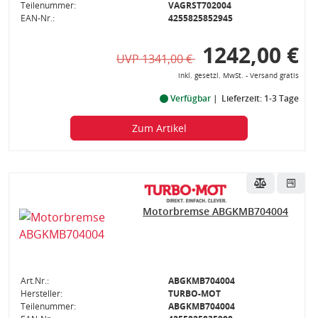
Teilenummer:
VAGRST702004
EAN-Nr.:
4255825852945
1242,00 €
UVP 1341,00 €
inkl. gesetzl. MwSt. - Versand gratis
Verfügbar
Lieferzeit: 1-3 Tage
Zum Artikel
Motorbremse ABGKMB704004
Art.Nr.:
ABGKMB704004
Hersteller:
TURBO-MOT
Teilenummer:
ABGKMB704004