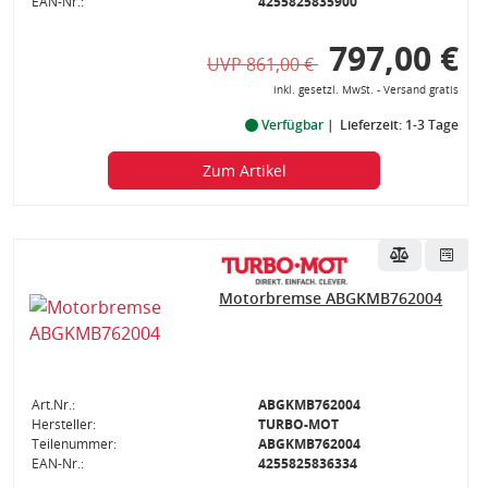
EAN-Nr.:
4255825835900
797,00 €
UVP 861,00 €
inkl. gesetzl. MwSt. - Versand gratis
Verfügbar
Lieferzeit: 1-3 Tage
Zum Artikel
Motorbremse ABGKMB762004
Art.Nr.:
ABGKMB762004
Hersteller:
TURBO-MOT
Teilenummer:
ABGKMB762004
EAN-Nr.:
4255825836334