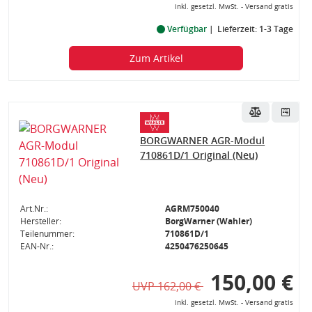
inkl. gesetzl. MwSt. - Versand gratis
Verfügbar
Lieferzeit: 1-3 Tage
Zum Artikel
BORGWARNER AGR-Modul
710861D/1 Original (Neu)
Art.Nr.:
AGRM750040
Hersteller:
BorgWarner (Wahler)
Teilenummer:
710861D/1
EAN-Nr.:
4250476250645
150,00 €
UVP 162,00 €
inkl. gesetzl. MwSt. - Versand gratis