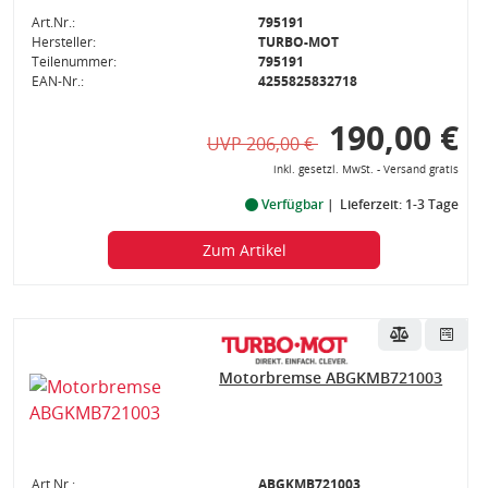
Art.Nr.:
795191
Hersteller:
TURBO-MOT
Teilenummer:
795191
EAN-Nr.:
4255825832718
190,00 €
UVP 206,00 €
inkl. gesetzl. MwSt. - Versand gratis
Verfügbar
Lieferzeit: 1-3 Tage
Zum Artikel
Motorbremse ABGKMB721003
Art.Nr.:
ABGKMB721003