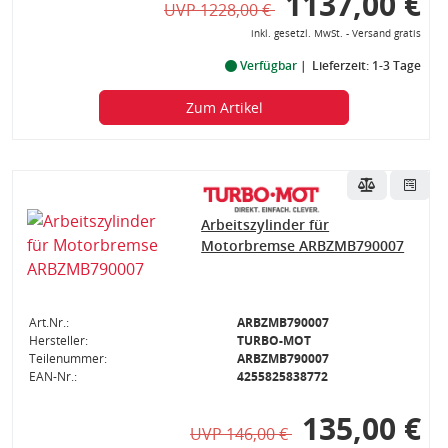
1137,00 €
UVP 1228,00 €
inkl. gesetzl. MwSt. - Versand gratis
Verfügbar
Lieferzeit: 1-3 Tage
Zum Artikel
Arbeitszylinder für
Motorbremse ARBZMB790007
Art.Nr.:
ARBZMB790007
Hersteller:
TURBO-MOT
Teilenummer:
ARBZMB790007
EAN-Nr.:
4255825838772
135,00 €
UVP 146,00 €