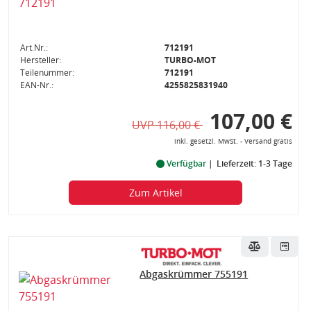
Art.Nr.:
712191
Hersteller:
TURBO-MOT
Teilenummer:
712191
EAN-Nr.:
4255825831940
107,00 €
UVP 116,00 €
inkl. gesetzl. MwSt. - Versand gratis
Verfügbar
Lieferzeit: 1-3 Tage
Zum Artikel
Abgaskrümmer 755191