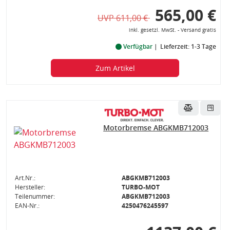
565,00 €
UVP 611,00 €
inkl. gesetzl. MwSt. - Versand gratis
Verfügbar
Lieferzeit: 1-3 Tage
Zum Artikel
Motorbremse ABGKMB712003
Art.Nr.:
ABGKMB712003
Hersteller:
TURBO-MOT
Teilenummer:
ABGKMB712003
EAN-Nr.:
4250476245597