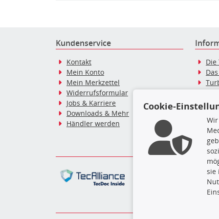
Kundenservice
Infor
Kontakt
Die
Mein Konto
Das
Mein Merkzettel
Tur
Widerrufsformular
Tur
Jobs & Karriere
Dies
Cookie-Einstellu
Downloads & Mehr
Blo
Wir
Händler werden
Tur
Med
Tur
geb
soz
mög
Die hier angezeigten Dat
sie
gesamte Datenbank ohne 
Nut
ausführen zu lassen. Ein
Ein