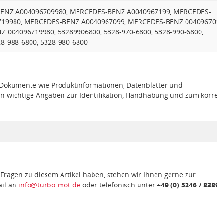
ENZ A004096709980, MERCEDES-BENZ A0040967199, MERCEDES-
719980, MERCEDES-BENZ A0040967099, MERCEDES-BENZ 00409670
004096719980, 53289906800, 5328-970-6800, 5328-990-6800,
8-988-6800, 5328-980-6800
e Dokumente wie Produktinformationen, Datenblätter und
en wichtige Angaben zur Identifikation, Handhabung und zum korr
 Fragen zu diesem Artikel haben, stehen wir Ihnen gerne zur
ail an
info@turbo-mot.de
oder telefonisch unter
+49 (0) 5246 / 838