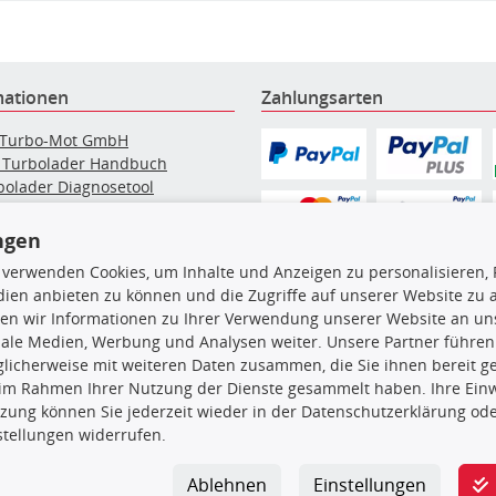
mationen
Zahlungsarten
 Turbo-Mot GmbH
 Turbolader Handbuch
bolader Diagnosetool
bolader Instandsetzung
elpartikelfilter-Reinigung
ngen
g: Werkstattinformationen
 verwenden Cookies, um Inhalte und Anzeigen zu personalisieren, 
bolader Hersteller
ien anbieten zu können und die Zugriffe auf unserer Website zu
bolader nach Auto Marke
en wir Informationen zu Ihrer Verwendung unserer Website an uns
iale Medien, Werbung und Analysen weiter. Unsere Partner führen
licherweise mit weiteren Daten zusammen, die Sie ihnen bereit ge
en, insbesondere die gesamte Datenbank, dürfen nicht kopiert werd
 im Rahmen Ihrer Nutzung der Dienste gesammelt haben. Ihre Einwi
vorherige Zustimmung TecDocs zu vervielfältigen, zu verbreiten 
zung können Sie jederzeit wieder in der Datenschutzerklärung ode
 Zuwiderhandeln stellt eine Urheberrechtsverletzung dar und wird 
stellungen widerrufen.
Ablehnen
Einstellungen