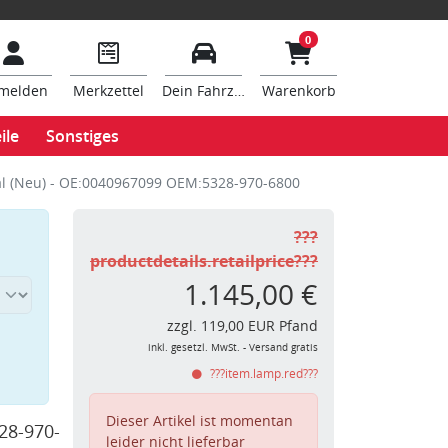
0
melden
Merkzettel
Dein Fahrzeug
Warenkorb
ile
Sonstiges
al (Neu) - OE:0040967099 OEM:5328-970-6800
???
productdetails.retailprice???
1.145,00 €
zzgl. 119,00 EUR Pfand
inkl. gesetzl. MwSt. - Versand gratis
???item.lamp.red???
Dieser Artikel ist momentan
28-970-
leider nicht lieferbar