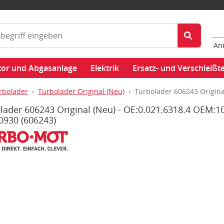
An
or und Abgasanlage
Elektrik
Ersatz- und Verschleißte
rbolader
Turbolader Original (Neu)
Turbolader 606243 Origina
lader 606243 Original (Neu) - OE:0.021.6318.4 OEM:1
20930
(606243)