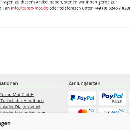
 Fragen zu diesem Artikel haben, stehen wir Ihnen gerne zur
ail an
info@turbo-mot.de
oder telefonisch unter
+49 (0) 5246 / 838
mationen
Zahlungsarten
 Turbo-Mot GmbH
 Turbolader Handbuch
bolader Diagnosetool
bolader Instandsetzung
elpartikelfilter-Reinigung
ngen
g: Werkstattinformationen