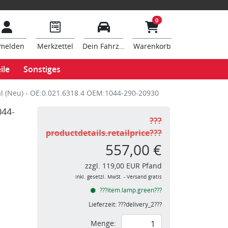
0
melden
Merkzettel
Dein Fahrzeug
Warenkorb
ile
Sonstiges
l (Neu) - OE:0.021.6318.4 OEM:1044-290-20930
044-
???
productdetails.retailprice???
557,00 €
zzgl. 119,00 EUR Pfand
inkl. gesetzl. MwSt. - Versand gratis
???item.lamp.green???
Lieferzeit:
???delivery_2???
Menge: