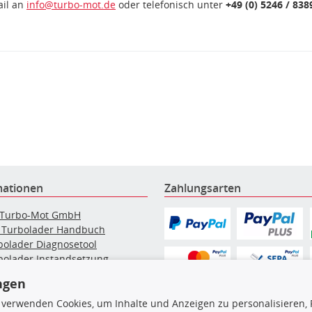
ail an
info@turbo-mot.de
oder telefonisch unter
+49 (0) 5246 / 838
mationen
Zahlungsarten
 Turbo-Mot GmbH
 Turbolader Handbuch
bolader Diagnosetool
bolader Instandsetzung
elpartikelfilter-Reinigung
ngen
g: Werkstattinformationen
bolader Hersteller
 verwenden Cookies, um Inhalte und Anzeigen zu personalisieren, 