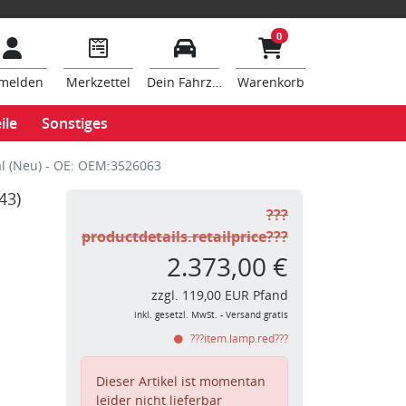
0
melden
Merkzettel
Dein Fahrzeug
Warenkorb
ile
Sonstiges
l (Neu) - OE: OEM:3526063
43)
???
productdetails.retailprice???
2.373,00 €
zzgl. 119,00 EUR Pfand
inkl. gesetzl. MwSt. - Versand gratis
???item.lamp.red???
Dieser Artikel ist momentan
leider nicht lieferbar