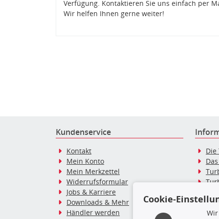
Verfügung. Kontaktieren Sie uns einfach per M
Wir helfen Ihnen gerne weiter!
Kundenservice
Infor
Kontakt
Die
Mein Konto
Das
Mein Merkzettel
Tur
Widerrufsformular
Tur
Jobs & Karriere
Dies
Cookie-Einstellu
Downloads & Mehr
Blo
Händler werden
Tur
Wir