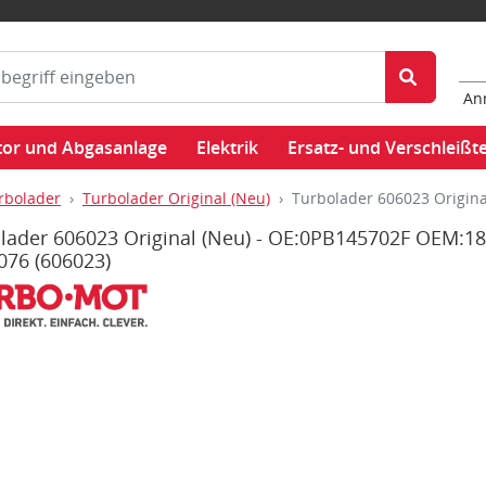
An
or und Abgasanlage
Elektrik
Ersatz- und Verschleißte
rbolader
Turbolader Original (Neu)
Turbolader 606023 Origin
lader 606023 Original (Neu) - OE:0PB145702F OEM:18
0076
(606023)