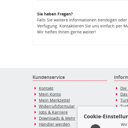
Sie haben Fragen?
Falls Sie weitere Informationen benötigen oder
Verfügung. Kontaktieren Sie uns einfach per M
Wir helfen Ihnen gerne weiter!
Kundenservice
Infor
Kontakt
Die
Mein Konto
Das
Mein Merkzettel
Tur
Widerrufsformular
Tur
Jobs & Karriere
Dies
Cookie-Einstellu
Downloads & Mehr
Blo
Händler werden
Tur
Wir