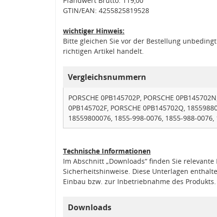
Pfandwert Brutto: 119,00
GTIN/EAN: 4255825819528
wichtiger Hinweis:
Bitte gleichen Sie vor der Bestellung unbedin
richtigen Artikel handelt.
Vergleichsnummern
PORSCHE 0PB145702P, PORSCHE 0PB145702N
0PB145702F, PORSCHE 0PB145702Q, 185598800
18559800076, 1855-998-0076, 1855-988-0076,
Technische Informationen
Im Abschnitt „Downloads“ finden Sie relevant
Sicherheitshinweise. Diese Unterlagen enthalt
Einbau bzw. zur Inbetriebnahme des Produkts.
Downloads