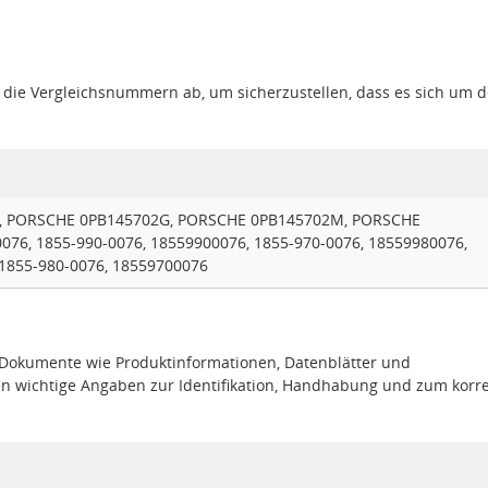
gt die Vergleichsnummern ab, um sicherzustellen, dass es sich um 
, PORSCHE 0PB145702G, PORSCHE 0PB145702M, PORSCHE
76, 1855-990-0076, 18559900076, 1855-970-0076, 18559980076,
 1855-980-0076, 18559700076
e Dokumente wie Produktinformationen, Datenblätter und
en wichtige Angaben zur Identifikation, Handhabung und zum korr