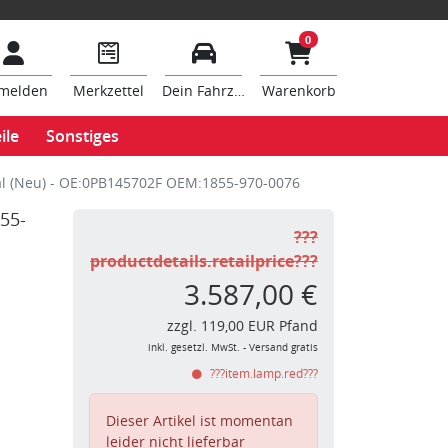
0
melden
Merkzettel
Dein Fahrzeug
Warenkorb
ile
Sonstiges
al (Neu) - OE:0PB145702F OEM:1855-970-0076
55-
???
productdetails.retailprice???
3.587,00 €
zzgl. 119,00 EUR Pfand
inkl. gesetzl. MwSt. - Versand gratis
???item.lamp.red???
Dieser Artikel ist momentan
leider nicht lieferbar