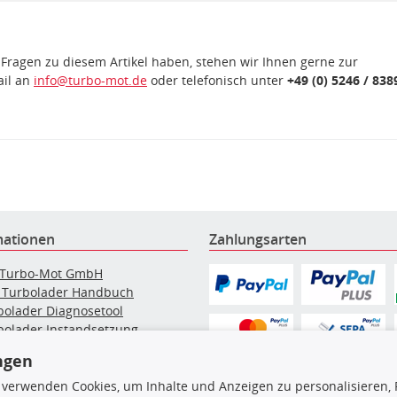
 Fragen zu diesem Artikel haben, stehen wir Ihnen gerne zur
ail an
info@turbo-mot.de
oder telefonisch unter
+49 (0) 5246 / 838
mationen
Zahlungsarten
 Turbo-Mot GmbH
 Turbolader Handbuch
bolader Diagnosetool
bolader Instandsetzung
elpartikelfilter-Reinigung
ngen
g: Werkstattinformationen
bolader Hersteller
 verwenden Cookies, um Inhalte und Anzeigen zu personalisieren, 