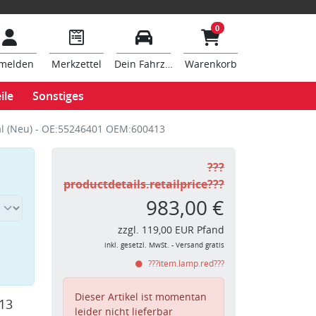
0
melden
Merkzettel
Dein Fahrzeug
Warenkorb
ile
Sonstiges
al (Neu) - OE:55246401 OEM:600413
???
productdetails.retailprice???
983,00 €
zzgl. 119,00 EUR Pfand
inkl. gesetzl. MwSt. - Versand gratis
???item.lamp.red???
Dieser Artikel ist momentan
13
leider nicht lieferbar