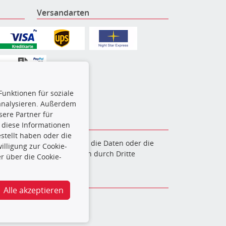
Versandarten
Funktionen für soziale
 analysieren. Außerdem
ere Partner für
 diese Informationen
stellt haben oder die
en. Es ist zu unterlassen, die Daten oder die
lligung zur Cookie-
und/oder diese Handlungen durch Dritte
r über die Cookie-
verfolgt.
Alle akzeptieren
@turbo-mot.de
rierefreiheitserklärung