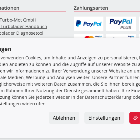
mationen
Zahlungsarten
 Turbo-Mot GmbH
 Turbolader Handbuch
bolader Diagnosetool
bolader Instandsetzung
elpartikelfilter-Reinigung
ngen
g: Werkstattinformationen
 verwenden Cookies, um Inhalte und Anzeigen zu personalisieren, 
bolader Hersteller
ien anbieten zu können und die Zugriffe auf unserer Website zu
bolader nach Auto Marke
en wir Informationen zu Ihrer Verwendung unserer Website an uns
iale Medien, Werbung und Analysen weiter. Unsere Partner führen
licherweise mit weiteren Daten zusammen, die Sie ihnen bereit ge
en, insbesondere die gesamte Datenbank, dürfen nicht kopiert werd
 im Rahmen Ihrer Nutzung der Dienste gesammelt haben. Ihre Einwi
vorherige Zustimmung TecDocs zu vervielfältigen, zu verbreiten 
zung können Sie jederzeit wieder in der Datenschutzerklärung ode
 Zuwiderhandeln stellt eine Urheberrechtsverletzung dar und wird 
stellungen widerrufen.
Ablehnen
Einstellungen
 GmbH
|
Leinenweg 13
|
33415 Verl
|
+49 (0) 5246 / 83899-0
|
info
ingungen
|
AGB
|
Datenschutz
|
Widerrufsrecht
|
Impressum
|
Bar