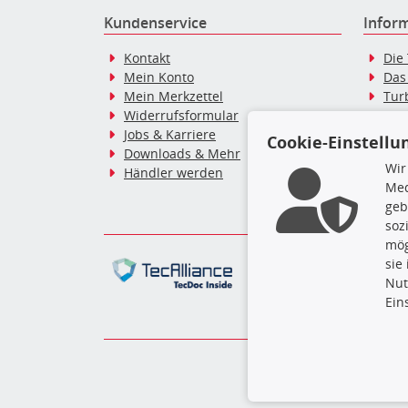
Kundenservice
Infor
Kontakt
Die
Mein Konto
Das
Mein Merkzettel
Tur
Widerrufsformular
Tur
Jobs & Karriere
Dies
Cookie-Einstellu
Downloads & Mehr
Blo
Wir
Händler werden
Tur
Med
Tur
geb
soz
mög
Die hier angezeigten Dat
sie
gesamte Datenbank ohne 
Nut
ausführen zu lassen. Ein
Ein
TURBO-MOT
Zahlungs- & Lieferbed