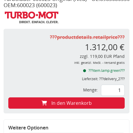
OEM:600023
(600023)
???productdetails.retailprice???
1.312,00 €
zzgl. 119,00 EUR Pfand
inkl. gesetzl. MwSt. - Versand gratis
???item.lamp.green???
Lieferzeit:
???delivery_2???
Menge:
In den Warenkorb
Weitere Optionen