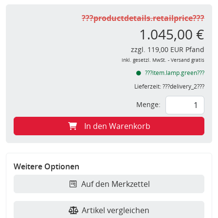
???productdetails.retailprice???
1.045,00 €
zzgl. 119,00 EUR Pfand
inkl. gesetzl. MwSt. - Versand gratis
???item.lamp.green???
Lieferzeit:
???delivery_2???
Menge:
In den Warenkorb
Weitere Optionen
Auf den Merkzettel
Artikel vergleichen