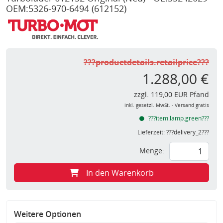
OEM:5326-970-6494
(612152)
???productdetails.retailprice???
1.288,00 €
zzgl. 119,00 EUR Pfand
inkl. gesetzl. MwSt. - Versand gratis
???item.lamp.green???
Lieferzeit:
???delivery_2???
Menge:
In den Warenkorb
Weitere Optionen