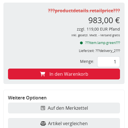
???productdetails.retailprice???
983,00 €
zzgl. 119,00 EUR Pfand
inkl. gesetzl. MwSt. - Versand gratis
???item.lamp.green???
Lieferzeit:
???delivery_2???
Menge:
In den Warenkorb
Weitere Optionen
Auf den Merkzettel
Artikel vergleichen