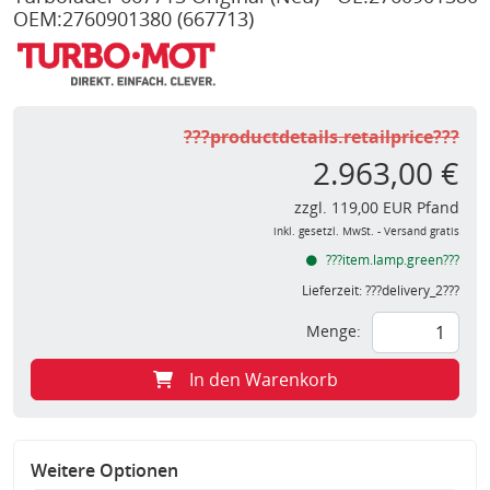
OEM:2760901380
(667713)
???productdetails.retailprice???
2.963,00 €
zzgl. 119,00 EUR Pfand
inkl. gesetzl. MwSt. - Versand gratis
???item.lamp.green???
Lieferzeit:
???delivery_2???
Menge:
In den Warenkorb
Weitere Optionen