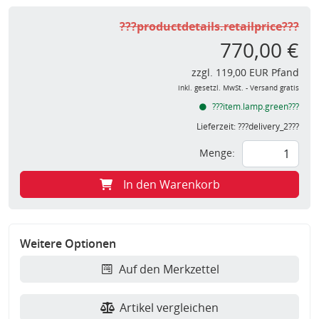
???productdetails.retailprice???
770,00 €
zzgl. 119,00 EUR Pfand
inkl. gesetzl. MwSt. - Versand gratis
???item.lamp.green???
Lieferzeit:
???delivery_2???
Menge:
In den Warenkorb
Weitere Optionen
Auf den Merkzettel
Artikel vergleichen