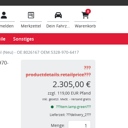
0
melden
Merkzettel
Dein Fahrzeug
Warenkorb
ile
Sonstiges
al (Neu) - OE:8026167 OEM:5328-970-6417
970-
???
productdetails.retailprice???
2.305,00 €
zzgl. 119,00 EUR Pfand
inkl. gesetzl. MwSt. - Versand gratis
???item.lamp.green???
Lieferzeit:
???delivery_2???
Menge: