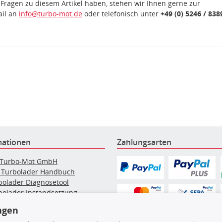
 Fragen zu diesem Artikel haben, stehen wir Ihnen gerne zur
ail an
info@turbo-mot.de
oder telefonisch unter
+49 (0) 5246 / 838
mationen
Zahlungsarten
 Turbo-Mot GmbH
 Turbolader Handbuch
bolader Diagnosetool
bolader Instandsetzung
elpartikelfilter-Reinigung
ngen
g: Werkstattinformationen