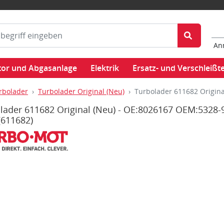
An
or und Abgasanlage
Elektrik
Ersatz- und Verschleißte
rbolader
Turbolader Original (Neu)
Turbolader 611682 Origin
lader 611682 Original (Neu) - OE:8026167 OEM:5328-
(611682)