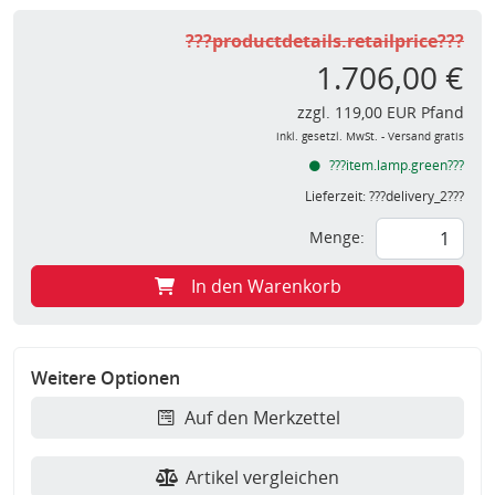
???productdetails.retailprice???
1.706,00 €
zzgl. 119,00 EUR Pfand
inkl. gesetzl. MwSt. - Versand gratis
???item.lamp.green???
Lieferzeit:
???delivery_2???
Menge:
In den Warenkorb
Weitere Optionen
Auf den Merkzettel
Artikel vergleichen