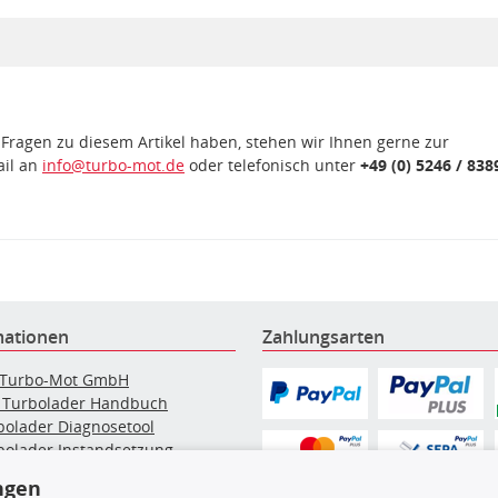
 Fragen zu diesem Artikel haben, stehen wir Ihnen gerne zur
ail an
info@turbo-mot.de
oder telefonisch unter
+49 (0) 5246 / 838
mationen
Zahlungsarten
 Turbo-Mot GmbH
 Turbolader Handbuch
bolader Diagnosetool
bolader Instandsetzung
elpartikelfilter-Reinigung
ngen
g: Werkstattinformationen