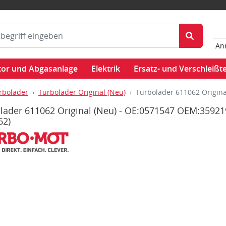
An
or und Abgasanlage
Elektrik
Ersatz- und Verschleißte
rbolader
Turbolader Original (Neu)
Turbolader 611062 Origin
lader 611062 Original (Neu) - OE:0571547 OEM:35921
62)