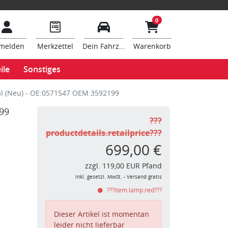
0
melden
Merkzettel
Dein Fahrzeug
Warenkorb
ile
Sonstiges
al (Neu) - OE:0571547 OEM:3592199
99
???
productdetails.retailprice???
699,00 €
zzgl. 119,00 EUR Pfand
inkl. gesetzl. MwSt. - Versand gratis
???item.lamp.red???
Dieser Artikel ist momentan
leider nicht lieferbar