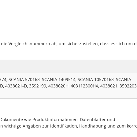
gt die Vergleichsnummern ab, um sicherzustellen, dass es sich um 
374, SCANIA 570163, SCANIA 1409514, SCANIA 10570163, SCANIA
D, 4038621-D, 3592199, 4038620H, 403112300HX, 4038621, 3592203
e Dokumente wie Produktinformationen, Datenblätter und
en wichtige Angaben zur Identifikation, Handhabung und zum korr