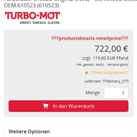
OEM:610523
(610523)
???productdetails.retailprice???
722,00 €
zzgl. 119,00 EUR Pfand
inkl. gesetzl. MwSt. - Versand gratis
???item.lamp.yellow???
Lieferzeit:
???delivery_2???
Menge:
In den Warenkorb
Weitere Optionen