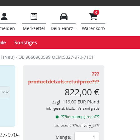
0
melden
Merkzettel
Dein Fahrzeug
Warenkorb
ile
Sonstiges
al (Neu) - OE:9060960599 OEM:5327-970-7101
???
productdetails.retailprice???
822,00 €
zzgl. 119,00 EUR Pfand
inkl. gesetzl. MwSt. - Versand gratis
???item.lamp.green???
Lieferzeit:
???delivery_2???
27-970-
Menge: