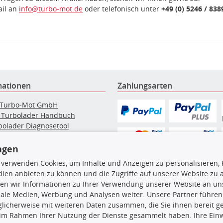
ail an
info@turbo-mot.de
oder telefonisch unter
+49 (0) 5246 / 838
mationen
Zahlungsarten
 Turbo-Mot GmbH
 Turbolader Handbuch
bolader Diagnosetool
bolader Instandsetzung
elpartikelfilter-Reinigung
ngen
g: Werkstattinformationen
 verwenden Cookies, um Inhalte und Anzeigen zu personalisieren, 
bolader Hersteller
ien anbieten zu können und die Zugriffe auf unserer Website zu
bolader nach Auto Marke
en wir Informationen zu Ihrer Verwendung unserer Website an uns
iale Medien, Werbung und Analysen weiter. Unsere Partner führen
licherweise mit weiteren Daten zusammen, die Sie ihnen bereit ge
en, insbesondere die gesamte Datenbank, dürfen nicht kopiert werd
 im Rahmen Ihrer Nutzung der Dienste gesammelt haben. Ihre Einwi