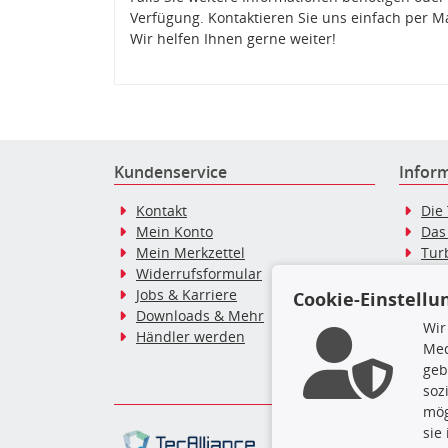
Verfügung. Kontaktieren Sie uns einfach per M
Wir helfen Ihnen gerne weiter!
Kundenservice
Infor
Kontakt
Die
Mein Konto
Das
Mein Merkzettel
Tur
Widerrufsformular
Tur
Jobs & Karriere
Dies
Cookie-Einstellu
Downloads & Mehr
Blo
Wir
Händler werden
Tur
Med
Tur
geb
soz
mög
Die hier angezeigten Dat
sie