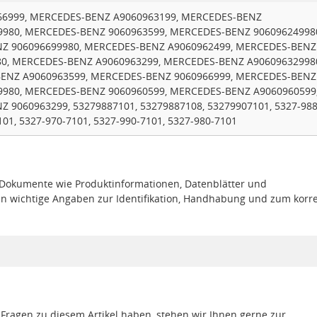
6999, MERCEDES-BENZ A9060963199, MERCEDES-BENZ
9980, MERCEDES-BENZ 9060963599, MERCEDES-BENZ 90609624998
Z 906096699980, MERCEDES-BENZ A9060962499, MERCEDES-BENZ
80, MERCEDES-BENZ A9060963299, MERCEDES-BENZ A90609632998
ENZ A9060963599, MERCEDES-BENZ 9060966999, MERCEDES-BENZ
9980, MERCEDES-BENZ 9060960599, MERCEDES-BENZ A9060960599
9060963299, 53279887101, 53279887108, 53279907101, 5327-988
01, 5327-970-7101, 5327-990-7101, 5327-980-7101
e Dokumente wie Produktinformationen, Datenblätter und
en wichtige Angaben zur Identifikation, Handhabung und zum korr
 Fragen zu diesem Artikel haben, stehen wir Ihnen gerne zur