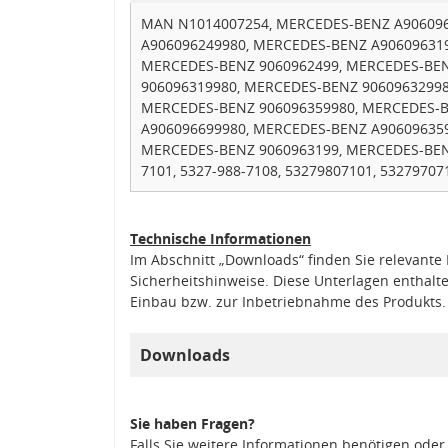
MAN N1014007254, MERCEDES-BENZ A906096
A906096249980, MERCEDES-BENZ A90609631
MERCEDES-BENZ 9060962499, MERCEDES-BEN
906096319980, MERCEDES-BENZ 9060963299
MERCEDES-BENZ 906096359980, MERCEDES-B
A906096699980, MERCEDES-BENZ A90609635
MERCEDES-BENZ 9060963199, MERCEDES-BENZ 
7101, 5327-988-7108, 53279807101, 532797071
Technische Informationen
Im Abschnitt „Downloads“ finden Sie relevant
Sicherheitshinweise. Diese Unterlagen enthalt
Einbau bzw. zur Inbetriebnahme des Produkts.
Downloads
Sie haben Fragen?
Falls Sie weitere Informationen benötigen oder