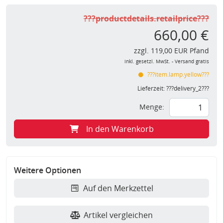
???productdetails.retailprice???
660,00 €
zzgl. 119,00 EUR Pfand
inkl. gesetzl. MwSt. - Versand gratis
???item.lamp.yellow???
Lieferzeit:
???delivery_2???
Menge:
In den Warenkorb
Weitere Optionen
Auf den Merkzettel
Artikel vergleichen