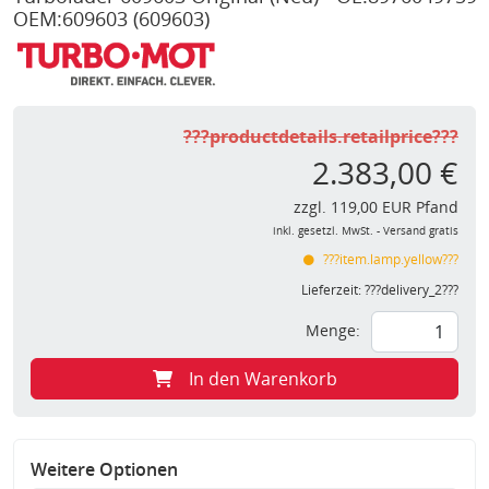
OEM:609603
(609603)
???productdetails.retailprice???
2.383,00 €
zzgl. 119,00 EUR Pfand
inkl. gesetzl. MwSt. - Versand gratis
???item.lamp.yellow???
Lieferzeit:
???delivery_2???
Menge:
In den Warenkorb
Weitere Optionen