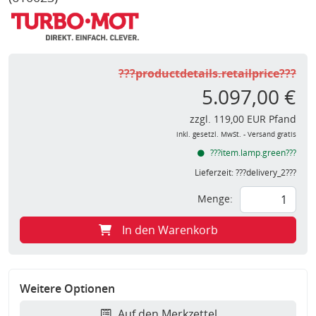
???productdetails.retailprice???
5.097,00 €
zzgl. 119,00 EUR Pfand
inkl. gesetzl. MwSt. - Versand gratis
???item.lamp.green???
Lieferzeit:
???delivery_2???
Menge:
In den Warenkorb
Weitere Optionen
Auf den Merkzettel