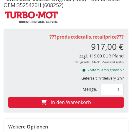
OEM:3525420H
(608252)
???productdetails.retailprice???
917,00 €
zzgl. 119,00 EUR Pfand
inkl. gesetzl. MwSt. - Versand gratis
???item.lamp.green???
Lieferzeit:
???delivery_2???
Menge:
In den Warenkorb
Weitere Optionen