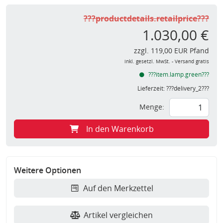
???productdetails.retailprice???
1.030,00 €
zzgl. 119,00 EUR Pfand
inkl. gesetzl. MwSt. - Versand gratis
???item.lamp.green???
Lieferzeit:
???delivery_2???
Menge:
In den Warenkorb
Weitere Optionen
Auf den Merkzettel
Artikel vergleichen