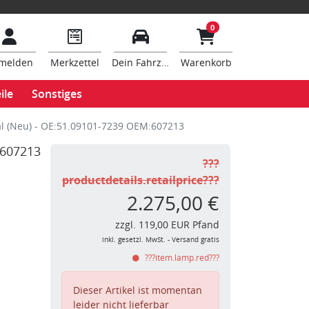
0
melden
Merkzettel
Dein Fahrzeug
Warenkorb
ile
Sonstiges
al (Neu) - OE:51.09101-7239 OEM:607213
:607213
???
productdetails.retailprice???
2.275,00 €
zzgl. 119,00 EUR Pfand
inkl. gesetzl. MwSt. - Versand gratis
???item.lamp.red???
Dieser Artikel ist momentan
leider nicht lieferbar