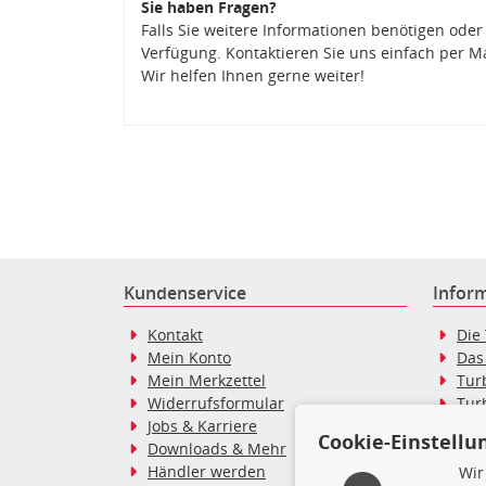
Sie haben Fragen?
Falls Sie weitere Informationen benötigen oder
Verfügung. Kontaktieren Sie uns einfach per M
Wir helfen Ihnen gerne weiter!
Kundenservice
Infor
Kontakt
Die
Mein Konto
Das
Mein Merkzettel
Tur
Widerrufsformular
Tur
Jobs & Karriere
Dies
Cookie-Einstellu
Downloads & Mehr
Blo
Händler werden
Tur
Wir