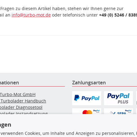
 Fragen zu diesem Artikel haben, stehen wir Ihnen gerne zur
ail an
info@turbo-mot.de
oder telefonisch unter
+49 (0) 5246 / 838
mationen
Zahlungsarten
 Turbo-Mot GmbH
 Turbolader Handbuch
bolader Diagnosetool
bolader Instandsetzung
elpartikelfilter-Reinigung
ngen
g: Werkstattinformationen
bolader Hersteller
 verwenden Cookies, um Inhalte und Anzeigen zu personalisieren, 