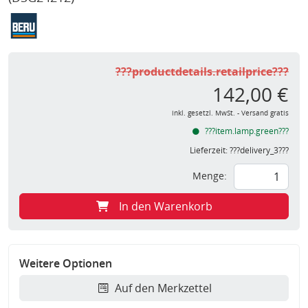
???productdetails.retailprice???
142,00 €
inkl. gesetzl. MwSt. - Versand gratis
???item.lamp.green???
Lieferzeit:
???delivery_3???
Menge:
In den Warenkorb
Weitere Optionen
Auf den Merkzettel