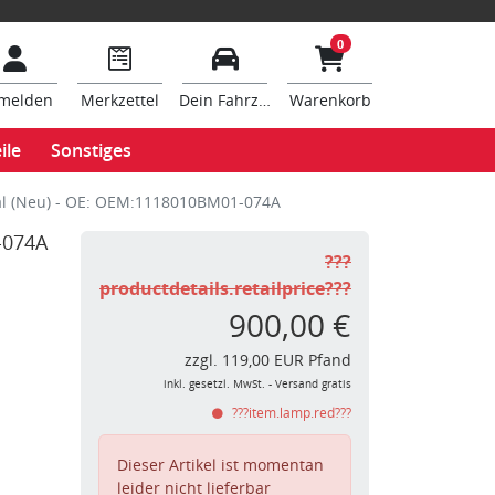
0
melden
Merkzettel
Dein Fahrzeug
Warenkorb
ile
Sonstiges
al (Neu) - OE: OEM:1118010BM01-074A
-074A
???
productdetails.retailprice???
900,00 €
zzgl. 119,00 EUR Pfand
inkl. gesetzl. MwSt. - Versand gratis
???item.lamp.red???
Dieser Artikel ist momentan
leider nicht lieferbar