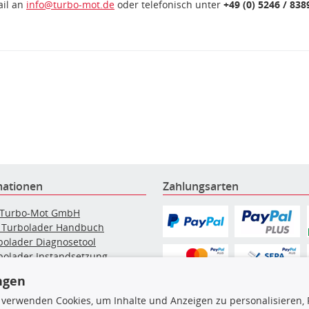
ail an
info@turbo-mot.de
oder telefonisch unter
+49 (0) 5246 / 838
mationen
Zahlungsarten
 Turbo-Mot GmbH
 Turbolader Handbuch
bolader Diagnosetool
bolader Instandsetzung
elpartikelfilter-Reinigung
ngen
g: Werkstattinformationen
bolader Hersteller
 verwenden Cookies, um Inhalte und Anzeigen zu personalisieren, 