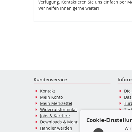
Verfügung. Kontaktieren Sie uns einfach per M
Wir helfen Ihnen gerne weiter!
Kundenservice
Infor
Kontakt
Die
Mein Konto
Das
Mein Merkzettel
Tur
Widerrufsformular
Tur
Jobs & Karriere
Dies
Cookie-Einstellu
Downloads & Mehr
Blo
Händler werden
Tur
Wir