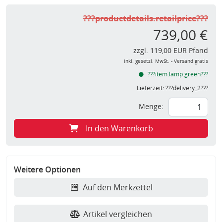
???productdetails.retailprice???
739,00 €
zzgl. 119,00 EUR Pfand
inkl. gesetzl. MwSt. - Versand gratis
???item.lamp.green???
Lieferzeit:
???delivery_2???
Menge:
In den Warenkorb
Weitere Optionen
Auf den Merkzettel
Artikel vergleichen