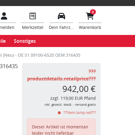
0
melden
Merkzettel
Dein Fahrzeug
Warenkorb
ile
Sonstiges
al (Neu) - OE:51.09100-6520 OEM:316435
:316435
???
productdetails.retailprice???
942,00 €
zzgl. 119,00 EUR Pfand
inkl. gesetzl. MwSt. - Versand gratis
???item.lamp.red???
Dieser Artikel ist momentan
leider nicht lieferbar