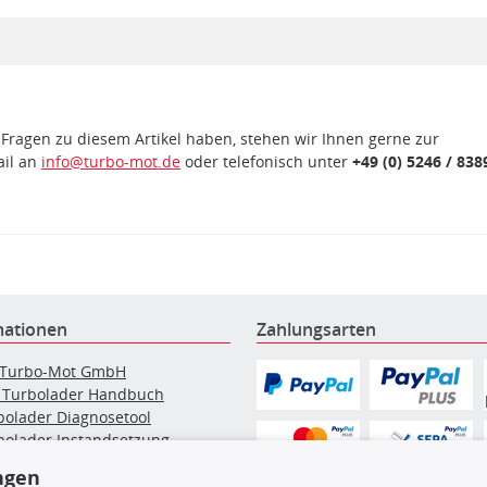
 Fragen zu diesem Artikel haben, stehen wir Ihnen gerne zur
ail an
info@turbo-mot.de
oder telefonisch unter
+49 (0) 5246 / 838
mationen
Zahlungsarten
 Turbo-Mot GmbH
 Turbolader Handbuch
bolader Diagnosetool
bolader Instandsetzung
elpartikelfilter-Reinigung
ngen
g: Werkstattinformationen