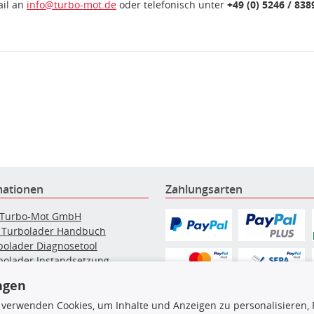
ail an
info@turbo-mot.de
oder telefonisch unter
+49 (0) 5246 / 838
mationen
Zahlungsarten
 Turbo-Mot GmbH
 Turbolader Handbuch
bolader Diagnosetool
bolader Instandsetzung
elpartikelfilter-Reinigung
ngen
g: Werkstattinformationen
bolader Hersteller
 verwenden Cookies, um Inhalte und Anzeigen zu personalisieren, 