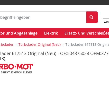
An
or und Abgasanlage
Elektrik
Ersatz- und Verschleißte
rbolader
Turbolader Original (Neu)
Turbolader 617513 Origin
lader 617513 Original (Neu) - OE:504375028 OEM:37
13)