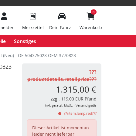
0
melden
Merkzettel
Dein Fahrzeug
Warenkorb
ile
Sonstiges
al (Neu) - OE:504375028 OEM:3770823
70823
???
productdetails.retailprice???
1.315,00 €
zzgl. 119,00 EUR Pfand
inkl. gesetzl. MwSt. - Versand gratis
???item.lamp.red???
Dieser Artikel ist momentan
leider nicht lieferbar