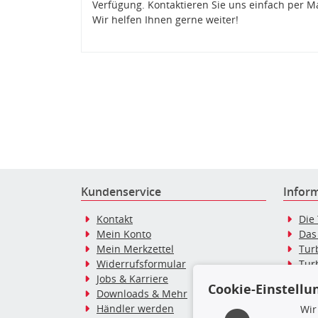
Verfügung. Kontaktieren Sie uns einfach per M
Wir helfen Ihnen gerne weiter!
Kundenservice
Infor
Kontakt
Die
Mein Konto
Das
Mein Merkzettel
Tur
Widerrufsformular
Tur
Jobs & Karriere
Dies
Cookie-Einstellu
Downloads & Mehr
Blo
Händler werden
Tur
Wir