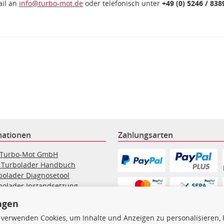
ail an
info@turbo-mot.de
oder telefonisch unter
+49 (0) 5246 / 838
mationen
Zahlungsarten
 Turbo-Mot GmbH
 Turbolader Handbuch
bolader Diagnosetool
bolader Instandsetzung
elpartikelfilter-Reinigung
ngen
g: Werkstattinformationen
bolader Hersteller
 verwenden Cookies, um Inhalte und Anzeigen zu personalisieren, 