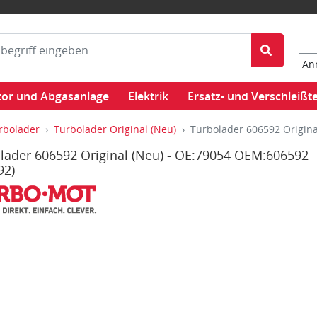
An
or und Abgasanlage
Elektrik
Ersatz- und Verschleißte
rbolader
Turbolader Original (Neu)
Turbolader 606592 Origin
lader 606592 Original (Neu) - OE:79054 OEM:606592
92)