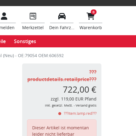
0
melden
Merkzettel
Dein Fahrzeug
Warenkorb
ile
Sonstiges
al (Neu) - OE:79054 OEM:606592
???
productdetails.retailprice???
722,00 €
zzgl. 119,00 EUR Pfand
inkl. gesetzl. MwSt. - Versand gratis
???item.lamp.red???
Dieser Artikel ist momentan
leider nicht lieferbar