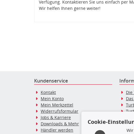
Verfügung. Kontaktieren Sie uns einfach per M
Wir helfen Ihnen gerne weiter!
Kundenservice
Infor
Kontakt
Die
Mein Konto
Das
Mein Merkzettel
Tur
Widerrufsformular
Tur
Jobs & Karriere
Dies
Cookie-Einstellu
Downloads & Mehr
Blo
Händler werden
Tur
Wir