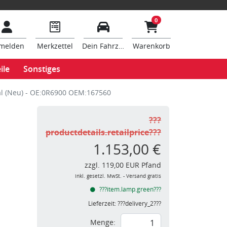
0
melden
Merkzettel
Dein Fahrzeug
Warenkorb
ile
Sonstiges
al (Neu) - OE:0R6900 OEM:167560
???
productdetails.retailprice???
1.153,00 €
zzgl. 119,00 EUR Pfand
inkl. gesetzl. MwSt. - Versand gratis
???item.lamp.green???
Lieferzeit:
???delivery_2???
Menge: