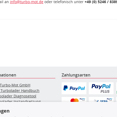
ail an
info@turbo-mot.de
oder telefonisch unter
+49 (0) 5246 / 838
mationen
Zahlungsarten
 Turbo-Mot GmbH
 Turbolader Handbuch
bolader Diagnosetool
bolader Instandsetzung
elpartikelfilter-Reinigung
ngen
g: Werkstattinformationen