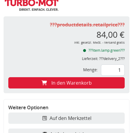
???productdetails.retailprice???
84,00 €
inkl. gesetzl. MwSt. - Versand gratis
???item.lamp.green???
Lieferzeit:
???delivery_2???
Menge:
In den Warenkorb
Weitere Optionen
Auf den Merkzettel