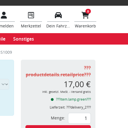
0
melden
Merkzettel
Dein Fahrzeug
Warenkorb
ile
Sonstiges
MS1009
???
productdetails.retailprice???
17,00 €
inkl. gesetzl. MwSt. - Versand gratis
???item.lamp.green???
Lieferzeit:
???delivery_2???
Menge: