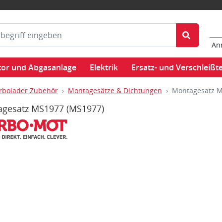
An
or und Abgasanlage
Elektrik
Ersatz- und Verschleißte
rbolader Zubehör
Montagesätze & Dichtungen
Montagesatz 
agesatz MS1977
(MS1977)