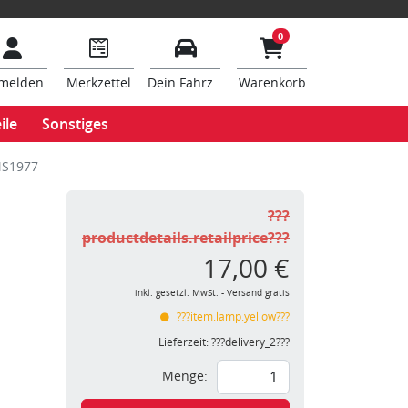
0
melden
Merkzettel
Dein Fahrzeug
Warenkorb
ile
Sonstiges
MS1977
???
productdetails.retailprice???
17,00 €
inkl. gesetzl. MwSt. - Versand gratis
???item.lamp.yellow???
Lieferzeit:
???delivery_2???
Menge: