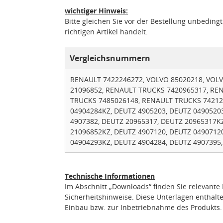
wichtiger Hinweis:
Bitte gleichen Sie vor der Bestellung unbedin
richtigen Artikel handelt.
Vergleichsnummern
RENAULT 7422246272, VOLVO 85020218, VOLV
21096852, RENAULT TRUCKS 7420965317, RE
TRUCKS 7485026148, RENAULT TRUCKS 74212
04904284KZ, DEUTZ 4905203, DEUTZ 0490520
4907382, DEUTZ 20965317, DEUTZ 20965317K
21096852KZ, DEUTZ 4907120, DEUTZ 0490712
04904293KZ, DEUTZ 4904284, DEUTZ 4907395
Technische Informationen
Im Abschnitt „Downloads“ finden Sie relevant
Sicherheitshinweise. Diese Unterlagen enthalt
Einbau bzw. zur Inbetriebnahme des Produkts.