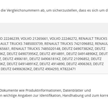
gt die Vergleichsnummern ab, um sicherzustellen, dass es sich um 
O 22246239, VOLVO 21265661, VOLVO 22246272, RENAULT TRUCKS
NAULT TRUCKS 7485003739, RENAULT TRUCKS 7421096852, RENAU
65661, RENAULT TRUCKS 7485020148, DEUTZ 04907382KZ, DEUTZ
3KZ, DEUTZ 04907395KZ, DEUTZ 4914891, DEUTZ 04914890KZ, DEUT
Z, DEUTZ 4906181, DEUTZ 04906181KZ, DEUTZ 21096852, DEUTZ
0KZ, DEUTZ 04914891KZ, DEUTZ 4914890, DEUTZ 4906363, DEUTZ
, DEUTZ 04906363KZ, DEUTZ 4904293, KT822471
e Dokumente wie Produktinformationen, Datenblätter und
en wichtige Angaben zur Identifikation, Handhabung und zum korr