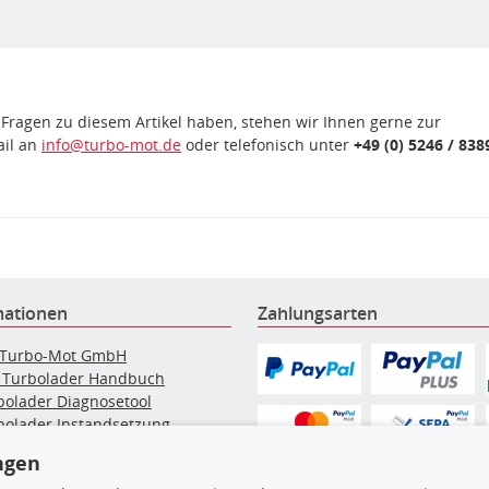
 Fragen zu diesem Artikel haben, stehen wir Ihnen gerne zur
ail an
info@turbo-mot.de
oder telefonisch unter
+49 (0) 5246 / 838
mationen
Zahlungsarten
 Turbo-Mot GmbH
 Turbolader Handbuch
bolader Diagnosetool
bolader Instandsetzung
elpartikelfilter-Reinigung
ngen
g: Werkstattinformationen