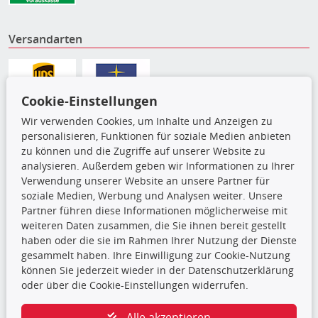
Versandarten
Cookie-Einstellungen
Wir verwenden Cookies, um Inhalte und Anzeigen zu
personalisieren, Funktionen für soziale Medien anbieten
zu können und die Zugriffe auf unserer Website zu
analysieren. Außerdem geben wir Informationen zu Ihrer
Verwendung unserer Website an unsere Partner für
soziale Medien, Werbung und Analysen weiter. Unsere
Partner führen diese Informationen möglicherweise mit
Die hier angezeigten Daten,
weiteren Daten zusammen, die Sie ihnen bereit gestellt
insbesondere die gesamte Datenbank,
haben oder die sie im Rahmen Ihrer Nutzung der Dienste
dürfen nicht kopiert werden. Es ist zu
gesammelt haben. Ihre Einwilligung zur Cookie-Nutzung
unterlassen, die Daten oder die gesamte Datenbank ohne
können Sie jederzeit wieder in der Datenschutzerklärung
vorherige Zustimmung TecDocs zu vervielfältigen, zu
oder über die Cookie-Einstellungen widerrufen.
verbreiten und/oder diese Handlungen durch Dritte ausführen
zu lassen. Ein Zuwiderhandeln stellt eine
Alle akzeptieren