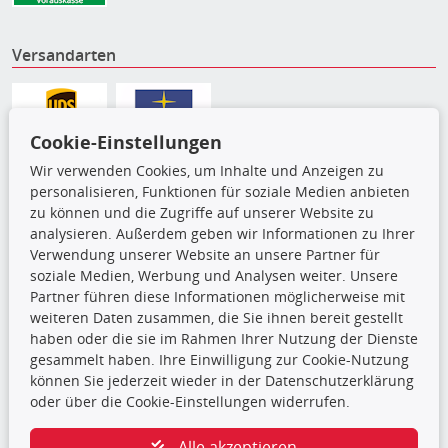
Versandarten
Cookie-Einstellungen
Wir verwenden Cookies, um Inhalte und Anzeigen zu
personalisieren, Funktionen für soziale Medien anbieten
zu können und die Zugriffe auf unserer Website zu
analysieren. Außerdem geben wir Informationen zu Ihrer
Verwendung unserer Website an unsere Partner für
soziale Medien, Werbung und Analysen weiter. Unsere
Partner führen diese Informationen möglicherweise mit
Die hier angezeigten Daten,
weiteren Daten zusammen, die Sie ihnen bereit gestellt
insbesondere die gesamte Datenbank,
haben oder die sie im Rahmen Ihrer Nutzung der Dienste
dürfen nicht kopiert werden. Es ist zu
gesammelt haben. Ihre Einwilligung zur Cookie-Nutzung
unterlassen, die Daten oder die gesamte Datenbank ohne
können Sie jederzeit wieder in der Datenschutzerklärung
vorherige Zustimmung TecDocs zu vervielfältigen, zu
oder über die Cookie-Einstellungen widerrufen.
verbreiten und/oder diese Handlungen durch Dritte ausführen
zu lassen. Ein Zuwiderhandeln stellt eine
Alle akzeptieren