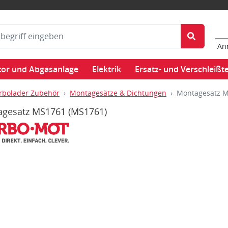
An
or und Abgasanlage
Elektrik
Ersatz- und Verschleißte
rbolader Zubehör
Montagesätze & Dichtungen
Montagesatz 
agesatz MS1761
(MS1761)