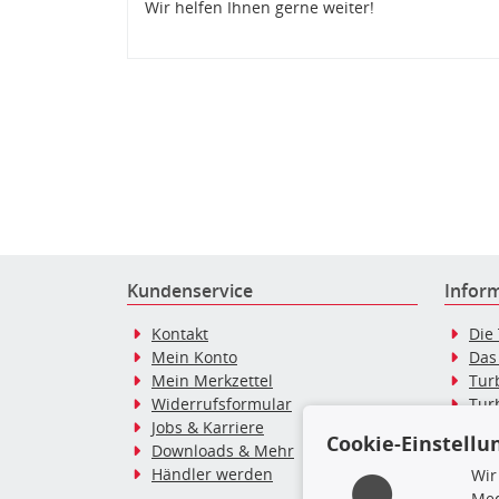
Wir helfen Ihnen gerne weiter!
Kundenservice
Infor
Kontakt
Die
Mein Konto
Das
Mein Merkzettel
Tur
Widerrufsformular
Tur
Jobs & Karriere
Dies
Cookie-Einstellu
Downloads & Mehr
Blo
Händler werden
Tur
Wir
Tur
Med