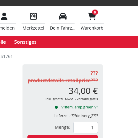
0
melden
Merkzettel
Dein Fahrzeug
Warenkorb
ile
Sonstiges
MS1761
???
productdetails.retailprice???
34,00 €
inkl. gesetzl. MwSt. - Versand gratis
???item.lamp.green???
Lieferzeit:
???delivery_2???
Menge: