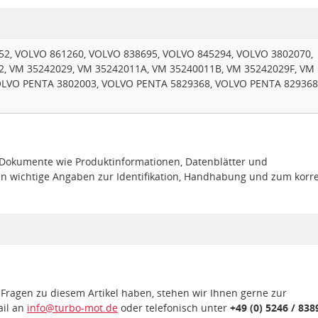
2, VOLVO 861260, VOLVO 838695, VOLVO 845294, VOLVO 3802070,
2, VM 35242029, VM 35242011A, VM 35240011B, VM 35242029F, VM
OLVO PENTA 3802003, VOLVO PENTA 5829368, VOLVO PENTA 829368
e Dokumente wie Produktinformationen, Datenblätter und
en wichtige Angaben zur Identifikation, Handhabung und zum korr
 Fragen zu diesem Artikel haben, stehen wir Ihnen gerne zur
ail an
info@turbo-mot.de
oder telefonisch unter
+49 (0) 5246 / 838