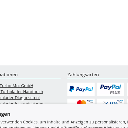
mationen
Zahlungsarten
 Turbo-Mot GmbH
 Turbolader Handbuch
bolader Diagnosetool
bolader Instandsetzung
elpartikelfilter-Reinigung
ngen
g: Werkstattinformationen
bolader Hersteller
 verwenden Cookies, um Inhalte und Anzeigen zu personalisieren, 
bolader nach Auto Marke
ien anbieten zu können und die Zugriffe auf unserer Website zu