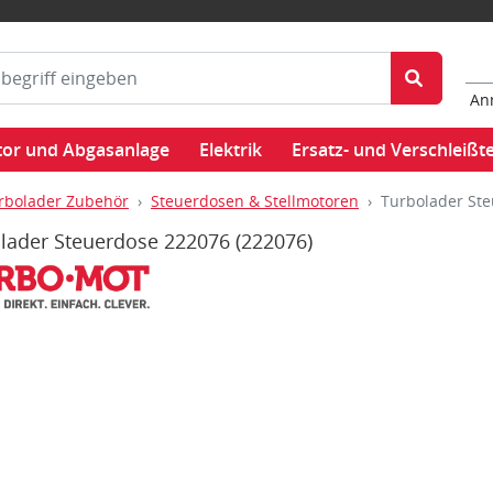
An
or und Abgasanlage
Elektrik
Ersatz- und Verschleißte
rbolader Zubehör
Steuerdosen & Stellmotoren
Turbolader St
lader Steuerdose 222076
(222076)