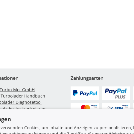
mationen
Zahlungsarten
 Turbo-Mot GmbH
 Turbolader Handbuch
bolader Diagnosetool
bolader Instandsetzung
elpartikelfilter-Reinigung
ngen
g: Werkstattinformationen
bolader Hersteller
 verwenden Cookies, um Inhalte und Anzeigen zu personalisieren, 
bolader nach Auto Marke
ien anbieten zu können und die Zugriffe auf unserer Website zu