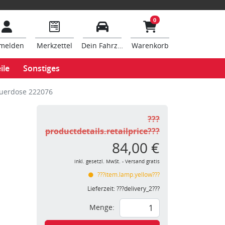
0
melden
Merkzettel
Dein Fahrzeug
Warenkorb
ile
Sonstiges
euerdose 222076
???
productdetails.retailprice???
84,00 €
inkl. gesetzl. MwSt. - Versand gratis
???item.lamp.yellow???
Lieferzeit:
???delivery_2???
Menge: