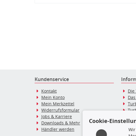
Kundenservice
Infor
Kontakt
Die
Mein Konto
Das
Mein Merkzettel
Tur
Widerrufsformular
Tur
Jobs & Karriere
Dies
Cookie-Einstellu
Downloads & Mehr
Blo
Händler werden
Tur
Wir
Tur
Med