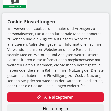
Versandarten
Cookie-Einstellungen
Wir verwenden Cookies, um Inhalte und Anzeigen zu
personalisieren, Funktionen für soziale Medien anbieten
zu können und die Zugriffe auf unserer Website zu
analysieren. Außerdem geben wir Informationen zu Ihrer
Verwendung unserer Website an unsere Partner für
soziale Medien, Werbung und Analysen weiter. Unsere
Partner führen diese Informationen möglicherweise mit
weiteren Daten zusammen, die Sie ihnen bereit gestellt
haben oder die sie im Rahmen Ihrer Nutzung der Dienste
gesammelt haben. Ihre Einwilligung zur Cookie-Nutzung
können Sie jederzeit wieder in der Datenschutzerklärung
Die hier angezeigten Daten,
oder über die Cookie-Einstellungen widerrufen.
insbesondere die gesamte Datenbank,
dürfen nicht kopiert werden. Es ist zu
Alle akzeptieren
unterlassen, die Daten oder die gesamte Datenbank ohne
vorherige Zustimmung TecDocs zu vervielfältigen, zu
verbreiten und/oder diese Handlungen durch Dritte ausführen
Einstellungen