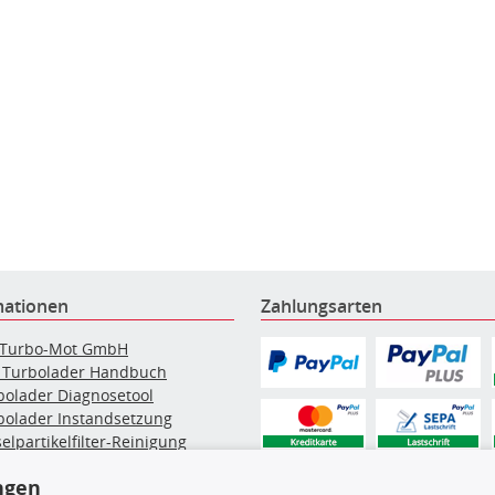
mationen
Zahlungsarten
 Turbo-Mot GmbH
 Turbolader Handbuch
bolader Diagnosetool
bolader Instandsetzung
elpartikelfilter-Reinigung
g: Werkstattinformationen
ngen
bolader Hersteller