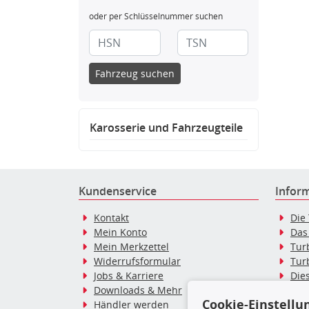
oder per Schlüsselnummer suchen
Fahrzeug suchen
Karosserie und Fahrzeugteile
Kundenservice
Infor
Kontakt
Die
Mein Konto
Das
Mein Merkzettel
Tur
Widerrufsformular
Tur
Jobs & Karriere
Dies
Downloads & Mehr
Blo
Cookie-Einstellu
Händler werden
Tur