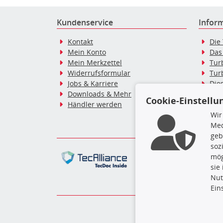
Kundenservice
Infor
Kontakt
Die
Mein Konto
Das
Mein Merkzettel
Tur
Widerrufsformular
Tur
Jobs & Karriere
Dies
Downloads & Mehr
Blo
Cookie-Einstellu
Händler werden
Tur
Tur
Wir
Med
geb
soz
Die hier angezeigten Dat
mög
gesamte Datenbank ohne 
sie
ausführen zu lassen. Ein
Nut
Ein
TURBO-MOT
Zahlungs- & Lieferbed