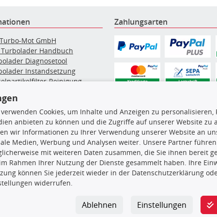
mationen
Zahlungsarten
 Turbo-Mot GmbH
 Turbolader Handbuch
bolader Diagnosetool
bolader Instandsetzung
elpartikelfilter-Reinigung
g: Werkstattinformationen
ngen
bolader Hersteller
bolader nach Auto Marke
 verwenden Cookies, um Inhalte und Anzeigen zu personalisieren, 
ien anbieten zu können und die Zugriffe auf unserer Website zu
en wir Informationen zu Ihrer Verwendung unserer Website an uns
iale Medien, Werbung und Analysen weiter. Unsere Partner führen
en, insbesondere die gesamte Datenbank, dürfen nicht kopiert werd
licherweise mit weiteren Daten zusammen, die Sie ihnen bereit ge
vorherige Zustimmung TecDocs zu vervielfältigen, zu verbreiten 
 im Rahmen Ihrer Nutzung der Dienste gesammelt haben. Ihre Einwi
 Zuwiderhandeln stellt eine Urheberrechtsverletzung dar und wird 
zung können Sie jederzeit wieder in der Datenschutzerklärung ode
stellungen widerrufen.
 GmbH
|
Leinenweg 13
|
33415 Verl
|
+49 (0) 5246 / 83899-0
|
info
Ablehnen
Einstellungen
ingungen
|
AGB
|
Datenschutz
|
Widerrufsrecht
|
Impressum
|
Bar