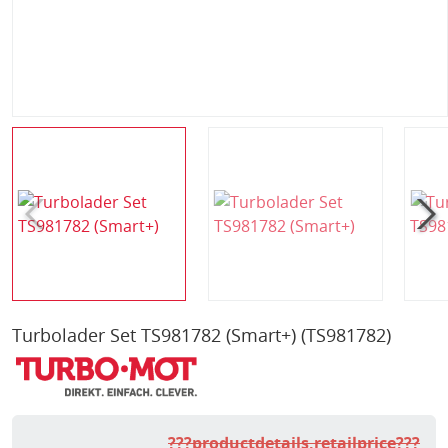
Turbolader Set TS981782 (Smart+)
(TS981782)
???productdetails.retailprice???